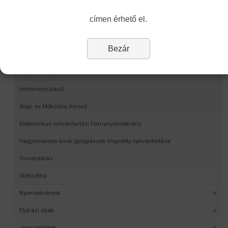
címen érhető el.
Navigáció
Bezár
Képzési Központ hírei
Intézményünkről
Alap- és Működési Kereső
Elektronikus nyilvántartási formanyomtatvány
Hagyományos kínai gyógyászati engedély nyilvántartása
Önvalidálás
Statisztika
Nyomtatványok
Eljárási díjak
Jogszabályok