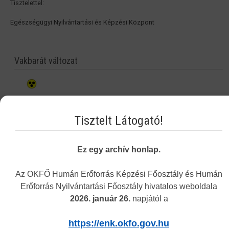
Tisztelettel:
Egészségügyi Nyilvántartási és Képzési Központ
Vakbarát változat
Tisztelt Látogató!
Ez egy archív honlap.
Az OKFŐ Humán Erőforrás Képzési Főosztály és Humán
Erőforrás Nyilvántartási Főosztály hivatalos weboldala
2026. január 26.
napjától a
https://enk.okfo.gov.hu