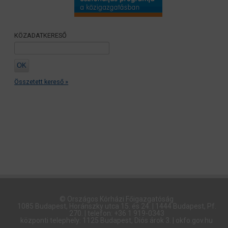
KÖZADATKERESŐ
Összetett kereső »
© Országos Kórházi Főigazgatóság​
1085 Budapest, Horánszky utca 15. és 24. | 1444 Budapest, Pf.
270. | telefon: +36 1 919-0343
központi telephely: 1125 Budapest, Diós árok 3. | okfo.gov.hu