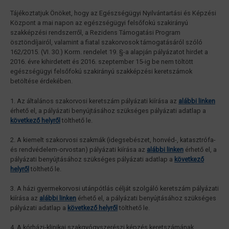
Tájékoztatjuk Önöket, hogy az Egészségügyi Nyilvántartási és Képzési
Központ a mai napon az egészségügyi felsőfokú szakirányú
szakképzési rendszerről, a Rezidens Támogatási Program
ösztöndíjairól, valamint a fiatal szakorvosok támogatásáról szóló
162/2015. (VI. 30.) Korm. rendelet 19. §-a alapján pályázatot hirdet a
2016. évre kihirdetett és 2016. szeptember 15-ig be nem töltött
egészségügyi felsőfokú szakirányú szakképzési keretszámok
betöltése érdekében.
1. Az általános szakorvosi keretszám pályázati kiírása az
alábbi linken
érhető el, a pályázati benyújtásához szükséges pályázati adatlap a
következő helyről
tölthető le.
2. A kiemelt szakorvosi szakmák (idegsebészet, honvéd-, katasztrófa-
és rendvédelem-orvostan) pályázati kiírása az
alábbi linken
érhető el, a
pályázati benyújtásához szükséges pályázati adatlap a
következő
helyről
tölthető le.
3. A házi gyermekorvosi utánpótlás célját szolgáló keretszám pályázati
kiírása az
alábbi linken
érhető el, a pályázati benyújtásához szükséges
pályázati adatlap a
következő helyről
tölthető le.
4. A kórházi-klinikai szakgyógyszerészi képzés keretszámának