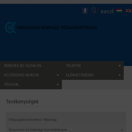
KERESÉS AZ OLDALON
TELEFON
KÖZÉRDEKŰ ADATOK
ELÉRHETŐSÉGEK
FŐOLDAL
Tevékenységek
Főigazgató-helyettesi Titkárság
Elismerés és hatósági bizonyítványok