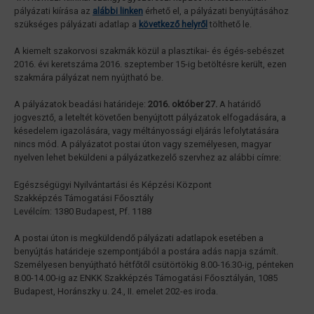
pályázati kiírása az
alábbi linken
érhető el, a pályázati benyújtásához
szükséges pályázati adatlap a
következő helyről
tölthető le.
A kiemelt szakorvosi szakmák közül a plasztikai- és égés-sebészet
2016. évi keretszáma 2016. szeptember 15-ig betöltésre került, ezen
szakmára pályázat nem nyújtható be.
A pályázatok beadási határideje:
2016. október 27.
A határidő
jogvesztő, a leteltét követően benyújtott pályázatok elfogadására, a
késedelem igazolására, vagy méltányossági eljárás lefolytatására
nincs mód. A pályázatot postai úton vagy személyesen, magyar
nyelven lehet beküldeni a pályázatkezelő szervhez az alábbi címre:
Egészségügyi Nyilvántartási és Képzési Központ
Szakképzés Támogatási Főosztály
Levélcím: 1380 Budapest, Pf. 1188
A postai úton is megküldendő pályázati adatlapok esetében a
benyújtás határideje szempontjából a postára adás napja számít.
Személyesen benyújtható hétfőtől csütörtökig 8.00-16.30-ig, pénteken
8.00-14.00-ig az ENKK Szakképzés Támogatási Főosztályán, 1085
Budapest, Horánszky u. 24., II. emelet 202-es iroda.