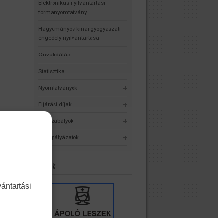
Elektronikus nyilvántartási
formanyomtatvány
Hagyományos kínai gyógyászati
engedély nyilvántartása
Önvalidálás
Statisztika
Nyomtatványok
Eljárási díjak
Jogszabályok
Álláspályázatok
Linkek
ántartási