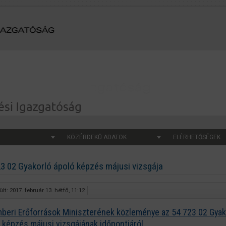
KÖZÉRDEKŰ ADATOK
ELÉRHETŐSÉGEK
3 02 Gyakorló ápoló képzés májusi vizsgája
lt: 2017. február 13. hétfő, 11:12
beri Erőforrások Miniszterének közleménye az 54 723 02 Gyak
 képzés májusi vizsgájának időpontjáról