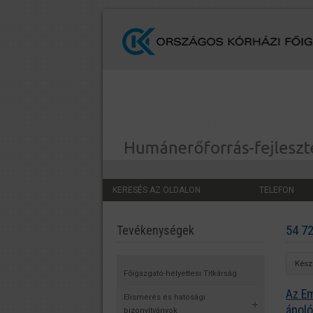
KERESÉS AZ OLDALON
TELEFON
54 72
Tevékenységek
Készü
Főigazgató-helyettesi Titkárság
Az Em
Elismerés és hatósági
ápoló
bizonyítványok