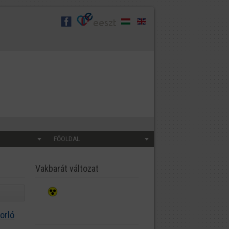
FŐOLDAL
Vakbarát változat
orló