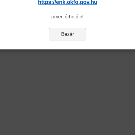
https://enk.okfo.gov.hu
címen érhető el.
Bezár