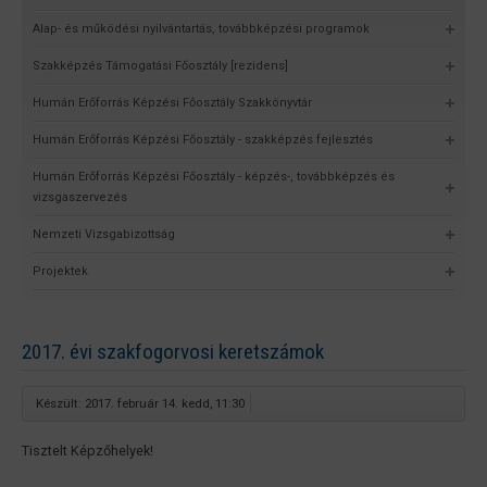
Alap- és működési nyilvántartás, továbbképzési programok
Szakképzés Támogatási Főosztály [rezidens]
Humán Erőforrás Képzési Főosztály Szakkönyvtár
Humán Erőforrás Képzési Főosztály - szakképzés fejlesztés
Humán Erőforrás Képzési Főosztály - képzés-, továbbképzés és
vizsgaszervezés
Nemzeti Vizsgabizottság
Projektek
2017. évi szakfogorvosi keretszámok
Készült: 2017. február 14. kedd, 11:30
Tisztelt Képzőhelyek!