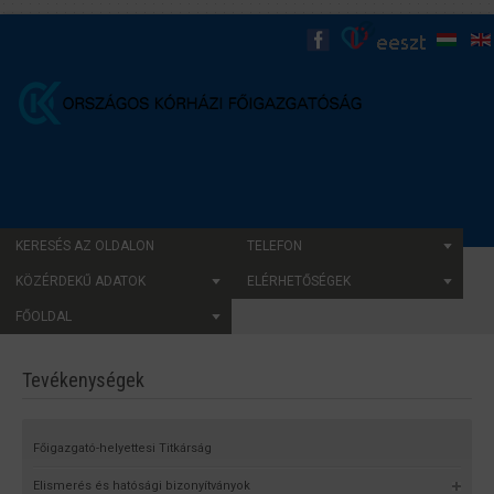
KERESÉS AZ OLDALON
TELEFON
KÖZÉRDEKŰ ADATOK
ELÉRHETŐSÉGEK
FŐOLDAL
Tevékenységek
Főigazgató-helyettesi Titkárság
Elismerés és hatósági bizonyítványok