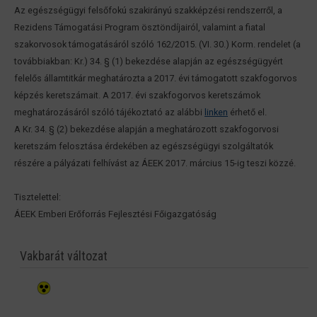
Az egészségügyi felsőfokú szakirányú szakképzési rendszerről, a
Rezidens Támogatási Program ösztöndíjairól, valamint a fiatal
szakorvosok támogatásáról szóló 162/2015. (VI. 30.) Korm. rendelet (a
továbbiakban: Kr.) 34. § (1) bekezdése alapján az egészségügyért
felelős államtitkár meghatározta a 2017. évi támogatott szakfogorvos
képzés keretszámait. A 2017. évi szakfogorvos keretszámok
meghatározásáról szóló tájékoztató az alábbi
linken
érhető el.
A Kr. 34. § (2) bekezdése alapján a meghatározott szakfogorvosi
keretszám felosztása érdekében az egészségügyi szolgáltatók
részére a pályázati felhívást az ÁEEK 2017. március 15-ig teszi közzé.
Tisztelettel:
ÁEEK Emberi Erőforrás Fejlesztési Főigazgatóság
Vakbarát változat