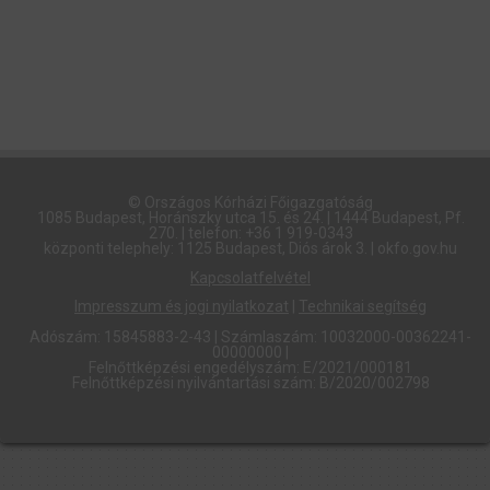
© Országos Kórházi Főigazgatóság​
1085 Budapest, Horánszky utca 15. és 24. | 1444 Budapest, Pf.
270. | telefon: +36 1 919-0343
központi telephely: 1125 Budapest, Diós árok 3. | okfo.gov.hu
Kapcsolatfelvétel
Impresszum és jogi nyilatkozat
|
Technikai segítség
Adószám: 15845883-2-43 | Számlaszám: 10032000-00362241-
00000000 |
Felnőttképzési engedélyszám: E/2021/000181
Felnőttképzési nyilvántartási szám: B/2020/002798