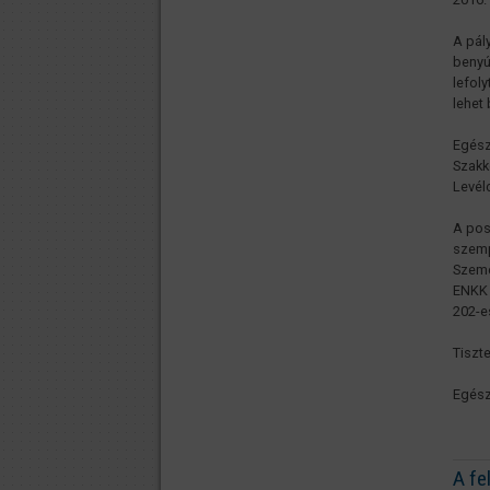
A pál
benyú
lefol
lehet
Egész
Szakk
Levél
A pos
szemp
Szemé
ENKK 
202-e
Tiszte
Egész
A fe