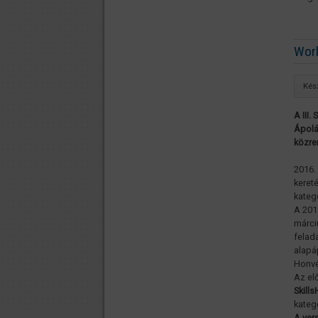
Worl
Kész
A III
Ápolá
közr
2016.
keret
kateg
A 201
márciu
felad
alapá
Honvé
Az elő
Skill
kateg
A ver