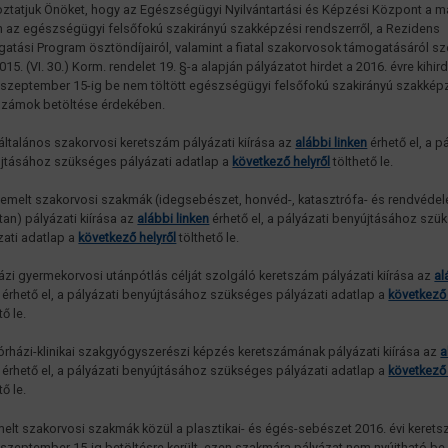
oztatjuk Önöket, hogy az Egészségügyi Nyilvántartási és Képzési Központ a m
 az egészségügyi felsőfokú szakirányú szakképzési rendszerről, a Rezidens
atási Program ösztöndíjairól, valamint a fiatal szakorvosok támogatásáról sz
15. (VI. 30.) Korm. rendelet 19. §-a alapján pályázatot hirdet a 2016. évre kihird
 szeptember 15-ig be nem töltött egészségügyi felsőfokú szakirányú szakkép
számok betöltése érdekében.
 általános szakorvosi keretszám pályázati kiírása az
alábbi linken
érhető el, a p
jtásához szükséges pályázati adatlap a
következő helyről
tölthető le.
kiemelt szakorvosi szakmák (idegsebészet, honvéd-, katasztrófa- és rendvéde
tan) pályázati kiírása az
alábbi linken
érhető el, a pályázati benyújtásához szü
zati adatlap a
következő helyről
tölthető le.
házi gyermekorvosi utánpótlás célját szolgáló keretszám pályázati kiírása az
al
érhető el, a pályázati benyújtásához szükséges pályázati adatlap a
következő 
tő le.
kórházi-klinikai szakgyógyszerészi képzés keretszámának pályázati kiírása az
a
érhető el, a pályázati benyújtásához szükséges pályázati adatlap a
következő 
tő le.
melt szakorvosi szakmák közül a plasztikai- és égés-sebészet 2016. évi keret
 szeptember 15-ig betöltésre került, ezen szakmára pályázat nem nyújtható be