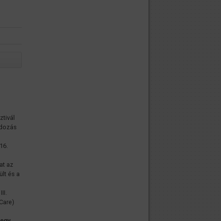
ztivál
ndozás
16.
at az
lt és a
II.
 Care)
-egy