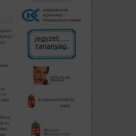
 ápolói
 Emberi
tes
rópai
 az
KJ-s
 tartó
lletve
juk és
üket,
nem