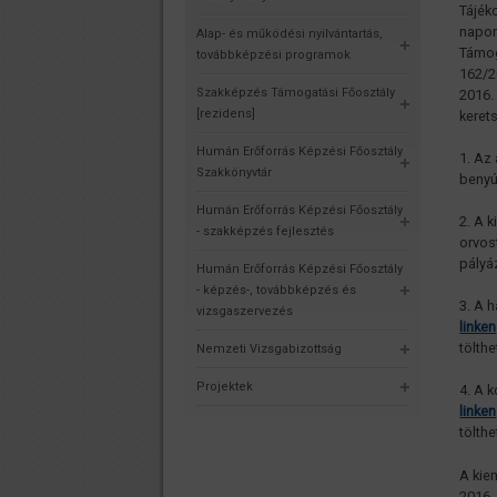
Tájék
napon
Alap- és működési nyilvántartás,
Támog
továbbképzési programok
162/20
Szakképzés Támogatási Főosztály
2016.
[rezidens]
keret
Humán Erőforrás Képzési Főosztály
1. Az
Szakkönyvtár
benyú
Humán Erőforrás Képzési Főosztály
2. A 
- szakképzés fejlesztés
orvos
pályá
Humán Erőforrás Képzési Főosztály
- képzés-, továbbképzés és
3. A 
vizsgaszervezés
linken
tölthe
Nemzeti Vizsgabizottság
Projektek
4. A 
linken
tölthe
A kie
2016.