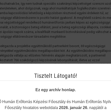
akozhatnak be, így nem tudnak speciális szakirányú képzettséget szerezni azo
területeken, ahol dolgoznak, vagy ahol munkáltatójuk foglalkoztatni szeretné 
amba kapcsolódási lehetőség a képzésben résztvevő egyéni érdekein túl, az
ségügyi ellátórendszerre is pozitív hatást gyakorol. A megfelelő számú és me
ai végzettséggel rendelkező humánerőforrás javítani képes az egészségügyi 
onalát, a biztonságos beteg ellátást, javul a beteg egészségi állapota, csökke
zi ápolási napok száma, a kvalifikált munkaerő biztosításával pedig változhat 
ségügyi ellátórendszer társadalmi megítélése.
jektgazda a projektbe együttműködő partnerként bevont, 69 egészségügyi
ményekkel együttműködési megállapodást köt. Az együttműködési megállap
jektgazda vállalja az előzetes felmérés alapján meghatározott, a partnernél
lkoztatott 766 szakdolgozó képzésének lebonyolítását, illetve az ezzel
olatosan felmerült, költségek, ösztöndíjak és helyettesítési díjak biztosítását 
tműködő partner részére. Az együttműködő partner vállalja a képzés ideje alatt
Tisztelt Látogató!
lkoztatott szakdolgozó képzésben történő részvételének biztosítását, megfel
ttesítését, a képzésben résztvevővel együttműködési megállapodás megkötés
e az ösztöndíj és helyettesítési díj szakdolgozók részére történő kifizetését és
 kapcsolatos adminisztráció lebonyolítását.
Ez egy archív honlap.
Humán Erőforrás Képzési Főosztály és Humán Erőforrás Nyilv
Főosztály hivatalos weboldala
2026. január 26.
napjától a