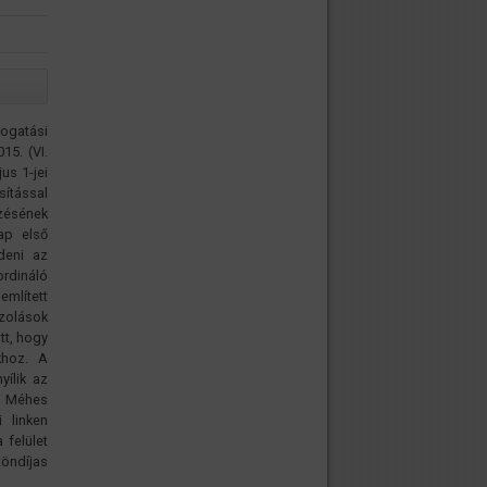
ogatási
15. (VI.
us 1-jei
ítással
pzésének
ap első
deni az
ordináló
említett
zolások
tt, hogy
khoz. A
yílik az
 a Méhes
 linken
 felület
töndíjas