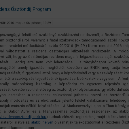
dens Ösztöndíj Program
zült: 2016. május 06. péntek, 19:29
észségügyi felsőfokú szakirányú szakképzési rendszerről, a Rezidens Tám
am ösztöndíjairól, valamint a fiatal szakorvosok támogatásáról szóló 162/20
Korm. rendelet módosításáról szóló 90/2016. (IV. 29.) Korm. rendelet 2016. máj
lyal változtatott a rezidens ösztöndíjas kifizetések rendszerén. A módos
ővé vált, hogy az ösztöndíjas rezidens maga is leigazolhassa saját szakké
sítését – eddig erre nem volt lehetősége – a tárgyhónapot követő hón
anapjától, amely igazolás megtételét követően az ENKK meg tudja kez
ndíj utalását, függetlenül attól, hogy a képzőhelyétől vagy a szakképzését ko
emétől a szakképzés teljesítésének igazolásai beérkeztek-e vagy sem. A fent 
abály módosításig kizárólag a képzőhelyi és egyetemi teljesítés iga
ezését követően volt lehetőség az ösztöndíjak folyósítására, így előfordulhato
yos esetekben a rezidensek csúszással juthattak hozzá az ösztöndíju
abály módosítás és az elektronikus jelentő felület kialakításával lehetőség n
ndíjak csúszás nélküli folyósítására. A Markusovszky Lajos, a Than Károly,
y, a Gábor Aurél és a Hiányszakmás ösztöndíjas rezidensek az alábbi
//rezidensosztondij.enkk.hu/
) tudnak először regisztrálni, majd tájékozódni a
álatáról, illetve az
alábbi helyen
olvashatják tájékoztatónkat a Rezidens Ösz
ammal kapcsolatban.