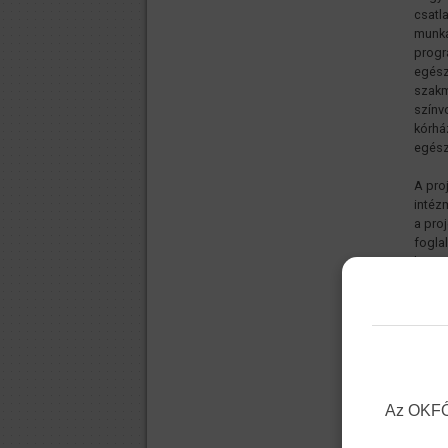
csatl
munka
progr
egész
szakm
színv
kórhá
egész
A pro
intéz
a pro
fogla
kapcs
együt
fogla
helye
illetv
ezzel
Az OKFŐ 