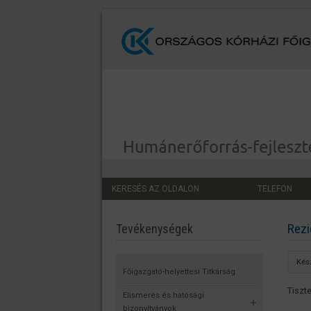
KERESÉS AZ OLDALON
TELEFON
Rezi
Tevékenységek
Kés
Főigazgató-helyettesi Titkárság
Tiszt
Elismerés és hatósági
bizonyítványok