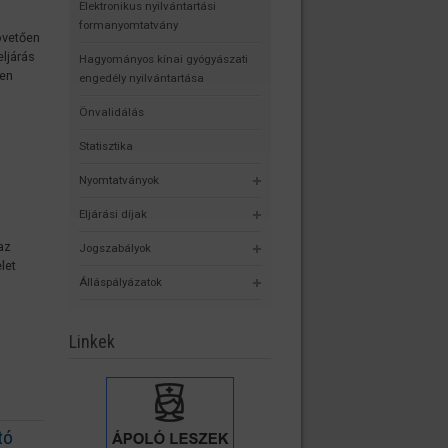
Elektronikus nyilvántartási
formanyomtatvány
követően
ljárás
Hagyományos kínai gyógyászati
ven
engedély nyilvántartása
Önvalidálás
Statisztika
Nyomtatványok
Eljárási díjak
az
Jogszabályok
let
Álláspályázatok
Linkek
tó