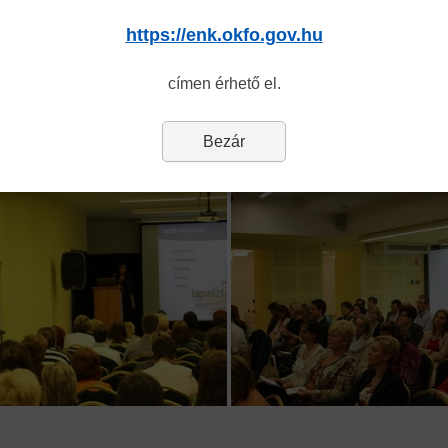
https://enk.okfo.gov.hu
címen érhető el.
Bezár