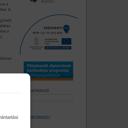
kon a
őket. A
gfelelő
ellátás
nhet a
az
odásban
az
 nála
elő
KÖZADATKERESŐ
ét,
 az
Összetett kereső »
ántartási