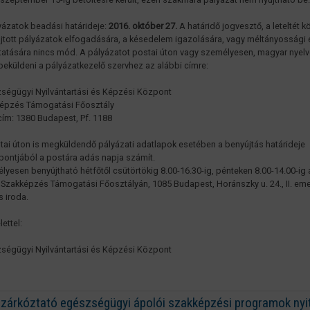
yázatok beadási határideje:
2016. október 27.
A határidő jogvesztő, a leteltét 
jtott pályázatok elfogadására, a késedelem igazolására, vagy méltányossági e
ytatására nincs mód. A pályázatot postai úton vagy személyesen, magyar nyel
 beküldeni a pályázatkezelő szervhez az alábbi címre:
ségügyi Nyilvántartási és Képzési Központ
épzés Támogatási Főosztály
cím: 1380 Budapest, Pf. 1188
tai úton is megküldendő pályázati adatlapok esetében a benyújtás határideje
ontjából a postára adás napja számít.
lyesen benyújtható hétfőtől csütörtökig 8.00-16.30-ig, pénteken 8.00-14.00-ig 
Szakképzés Támogatási Főosztályán, 1085 Budapest, Horánszky u. 24., II. eme
s iroda.
lettel:
ségügyi Nyilvántartási és Képzési Központ
lzárkóztató egészségügyi ápolói szakképzési programok nyi