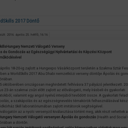
dSkills 2017 Döntő
ült: 2016. április 25. hétfő, 16:16
. SkillsHungary Nemzeti Válogató Verseny
s és Gondozás az Egészségügyi Nyilvántartási és Képzési Központ
eműködésével
 április 18-20-ig zajlott a Hungexpo Vásárközpont területén a Szakma Sztár Fes
ében a WorldSkills 2017 Abu Dhabi nemzetközi verseny döntője Ápolás és go
óriában.
5 októberében országosan meghirdetett felhívásra 37 pályázó jelentkezett. 20
s 23-án szakmai zsűri előtt zajlott az előválogató, mely írásbeli és gyakorlati
atokból, valamint egy angol nyelvű interjúból tevődött össze. A gyakorlati felad
polás, a szakápolás és az egészségnevelés témakörök felhasználásával készü
dkórház Skill laboratóriumában zajlott imitátorok segítségével.
válogatón az a nyolc versenyző kiválasztása történt meg, akik részt vehettek a I
sHungary Nemzeti Válogató versenyen Ápolás és gondozás
(Health and Social
óriában a döntőn.
seny két napján imitátorok segítségével, valós környezetben oldottak meg egy