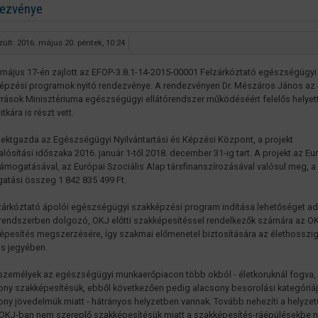
dezvénye
zült: 2016. május 20. péntek, 10:24
 május 17-én zajlott az EFOP-3.8.1-14-2015-00001 Felzárkóztató egészségügyi
épzési programok nyitó rendezvénye. A rendezvényen Dr. Mészáros János az
rrások Minisztériuma egészségügyi ellátórendszer működéséért felelős helyet
itkára is részt vett.
jektgazda az Egészségügyi Nyilvántartási és Képzési Központ, a projekt
lósítási időszaka 2016. január 1-től 2018. december 31-ig tart. A projekt az Eu
támogatásával, az Európai Szociális Alap társfinanszírozásával valósul meg, a
atási összeg 1 842 835 499 Ft.
zárkóztató ápolói egészségügyi szakképzési program indítása lehetőséget ad
órendszerben dolgozó, OKJ előtti szakképesítéssel rendelkezők számára az O
épesítés megszerzésére, így szakmai előmenetel biztosítására az élethosszig
ás jegyében.
személyek az egészségügyi munkaerőpiacon több okból - életkoruknál fogva, i
ony szakképesítésük, ebből következően pedig alacsony besorolási kategóriá
ony jövedelmük miatt - hátrányos helyzetben vannak. Tovább nehezíti a helyzet
OKJ-ban nem szereplő szakképesítésük miatt a szakképesítés-ráépülésekbe 