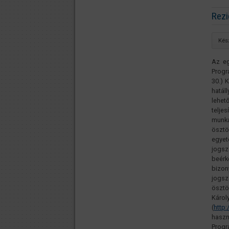
Rezi
Kés
Az eg
Progr
30.) 
hatál
lehet
telje
munk
ösztö
egyet
jogsz
beérk
bizon
jogsz
ösztö
Károl
(
http:
haszn
Progr