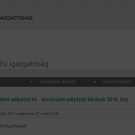
KÖZÉRDEKŰ ADATOK
ELÉRHETŐSÉGEK
dens pályázat hír - keretszám pályázati kiírások 2016. ősz
zült: 2016. szeptember 27. kedd, 09:29
elt Képzőhelyek!