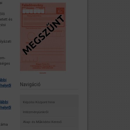
ai
óló
etett és
zési
ályázati
lem-
kséges
ábbi
Navigáció
helyről
lábbi
Képzési Központ hírei
helyről
Intézményünkről
Alap- és Működési Kereső
száma
.