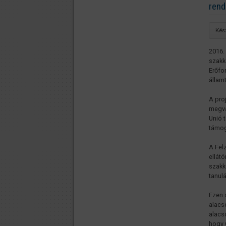
ren
Kés
2016.
szakk
Erőfo
államt
A pro
megva
Unió 
támog
A Fel
ellát
szakk
tanul
Ezen 
alacs
alacs
hogy 