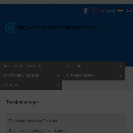
KERESÉS AZ OLDALON
TELEFON
KÖZÉRDEKŰ ADATOK
ELÉRHETŐSÉGEK
FŐOLDAL
Tevékenységek
Főigazgató-helyettesi Titkárság
Elismerés és hatósági bizonyítványok