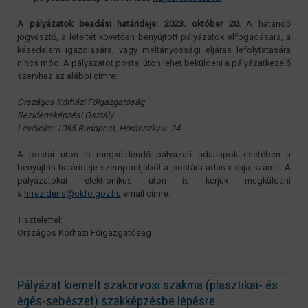
A pályázatok beadási határideje: 2023. október 20.
A határidő
jogvesztő, a leteltét követően benyújtott pályázatok elfogadására, a
késedelem igazolására, vagy méltányossági eljárás lefolytatására
nincs mód. A pályázatot postai úton lehet beküldeni a pályázatkezelő
szervhez az alábbi címre:
Országos Kórházi Főigazgatóság
Rezidensképzési Osztály
Levélcím: 1085 Budapest, Horánszky u. 24.
A postai úton is megküldendő pályázati adatlapok esetében a
benyújtás határideje szempontjából a postára adás napja számít. A
pályázatokat elektronikus úton is kérjük megküldeni
a
hrrezidens@okfo.gov.hu
email címre.
Tisztelettel:
Országos Kórházi Főigazgatóság
Pályázat kiemelt szakorvosi szakma (plasztikai- és
égés-sebészet) szakképzésbe lépésre