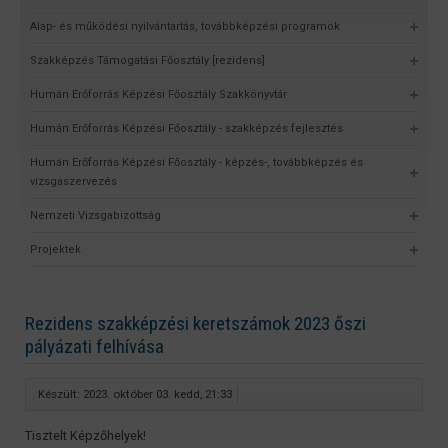
Alap- és működési nyilvántartás, továbbképzési programok
Szakképzés Támogatási Főosztály [rezidens]
Humán Erőforrás Képzési Főosztály Szakkönyvtár
Humán Erőforrás Képzési Főosztály - szakképzés fejlesztés
Humán Erőforrás Képzési Főosztály - képzés-, továbbképzés és
vizsgaszervezés
Nemzeti Vizsgabizottság
Projektek
Rezidens szakképzési keretszámok 2023 őszi
pályázati felhívása
Készült: 2023. október 03. kedd, 21:33
Tisztelt Képzőhelyek!