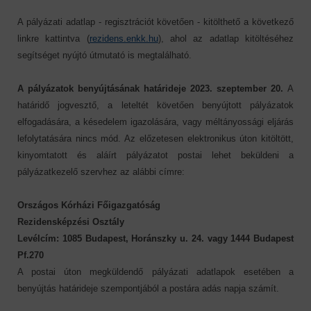
A pályázati adatlap - regisztrációt követően - kitölthető a következő
linkre kattintva (
rezidens.enkk.hu
), ahol az adatlap kitöltéséhez
segítséget nyújtó útmutató is megtalálható.
A pályázatok benyújtásának határideje 2023. szeptember 20.
A
határidő jogvesztő, a leteltét követően benyújtott pályázatok
elfogadására, a késedelem igazolására, vagy méltányossági eljárás
lefolytatására nincs mód. Az előzetesen elektronikus úton kitöltött,
kinyomtatott és aláírt pályázatot postai lehet beküldeni a
pályázatkezelő szervhez az alábbi címre:
Országos Kórházi Főigazgatóság
Rezidensképzési Osztály
Levélcím: 1085 Budapest, Horánszky u. 24. vagy 1444 Budapest
Pf.270
A postai úton megküldendő pályázati adatlapok esetében a
benyújtás határideje szempontjából a postára adás napja számít.