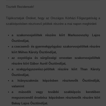
Tisztelt Rezidensek!
Tájékoztatjuk Önöket, hogy az Országos Kórházi Főigazgatóság a
szakképzésben résztvevő jelöltek részére a mai napon meghirdeti
a szakorvosjelöltek részére kiírt Markusovszky Lajos
Ösztöndíjat,
a csecsemő- és gyermekgyógyász szakorvosjelöltek részére
kiírt Méhes Károly Ösztöndíjat,
az oxyológia és sürgősségi orvostan szakorvosjelöltek
részére kiírt Gábor Aurél Ösztöndíjat,
a szakgyógyszerész-jelöltek részére kiírt Than Károly
Ösztöndíjat,
a hiányszakmás képzésben résztvevők Ösztöndíját,
valamint
a második vagy további szakképzés keretében
megszerzendő érsebész képzésben résztvevők részére kiírt
Bakay Lajos Ösztöndíjat.