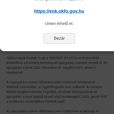
Országos Kórházi Főigazgatóság
https://enk.okfo.gov.hu
címen érhető el.
Igazgatási szünet tájékoztatás
Készült: 2022. december 20. kedd, 09:07
Bezár
Tisztelt Ügyfeleink!
Tájékoztatjuk Önöket, hogy a 369/2022. (IX.29) Kormányrendelet
értelmében a Kormány kormányzati igazgatási szünetet rendelt el. Az
igazgatási szünet 2022. december 22. napjától 2023. január 6.
napjáig tart.
Az igazgatási szünet időtartama alatt hivatalunk feladatainak
ellátását szünetelteti, az ügyfélfogadás nem működik. Az emailen
küldött megkereséseiket fogadjuk, azonban feldolgozásuk az
igazgatási szünet lejártát követő első munkanaptól, 2023. január 9-től
a beérkezés sorrendjében történik majd.
Az igazgatási szünet időtartama nem számít bele a hatósági és