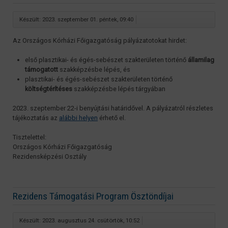
Készült: 2023. szeptember 01. péntek, 09:40
Az Országos Kórházi Főigazgatóság pályázatotokat hirdet:
első plasztikai- és égés-sebészet szakterületen történő
államilag
támogatott
szakképzésbe lépés, és
plasztikai- és égés-sebészet szakterületen történő
költségtérítéses
szakképzésbe lépés tárgyában
2023. szeptember 22-i benyújtási határidővel. A pályázatról részletes
tájékoztatás az
alábbi helyen
érhető el.
Tisztelettel:
Országos Kórházi Főigazgatóság
Rezidensképzési Osztály
Rezidens Támogatási Program Ösztöndíjai
Készült: 2023. augusztus 24. csütörtök, 10:52