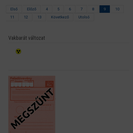
Első
Előző
4
5
6
7
8
9
10
11
12
13
Következő
Utolsó
Vakbarát változat