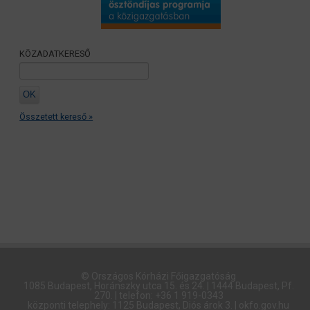
KÖZADATKERESŐ
Összetett kereső »
© Országos Kórházi Főigazgatóság​
1085 Budapest, Horánszky utca 15. és 24. | 1444 Budapest, Pf.
270. | telefon: +36 1 919-0343
központi telephely: 1125 Budapest, Diós árok 3. | okfo.gov.hu