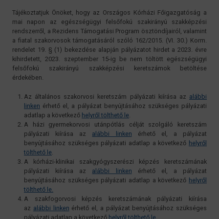
Tájékoztatjuk Önöket, hogy az Országos Kórházi Főigazgatóság a
mai napon az egészségügyi felsőfokú szakirányú szakképzési
rendszerről, a Rezidens Támogatási Program ösztöndíjairól, valamint
a fiatal szakorvosok támogatásáról szóló 162/2015. (VI. 30.) Korm.
rendelet 19. § (1) bekezdése alapján pályázatot hirdet a 2023. évre
kihirdetett, 2023. szeptember 15-ig be nem töltött egészségügyi
felsőfokú szakirányú szakképzési keretszámok betöltése
érdekében.
Az általános szakorvosi keretszám pályázati kiírása az
alábbi
linken
érhető el, a pályázat benyújtásához szükséges pályázati
adatlap a következő
helyről tölthető le
.
A házi gyermekorvosi utánpótlás célját szolgáló keretszám
pályázati kiírása az
alábbi linken
érhető el, a pályázat
benyújtásához szükséges pályázati adatlap a következő
helyről
tölthető le
.
A kórházi-klinikai szakgyógyszerészi képzés keretszámának
pályázati kiírása az
alábbi linken
érhető el, a pályázat
benyújtásához szükséges pályázati adatlap a következő
helyről
tölthető le.
A szakfogorvosi képzés keretszámának pályázati kiírása
az
alábbi linken
érhető el, a pályázat benyújtásához szükséges
pályázati adatlap a következő
helyről tölthető le.