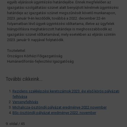
egyéb eljárások ügyintézési határidejébe. Ennek megfelelően az
igazgatási szolgáltatási szünet alatt benyújtott kérelmek ügyintézési
határideje az igazgatási szünet megszűnését követő munkanapon,
2023. január 9-én kezdődik, továbbá a 2022. december 22-én
folyamatban lévő ügyek ügyintézési időtartama, illetve az ügyfelek
hiánypótlásra meghatározott határideje is meghosszabbodik az
igazgatási szünet időtartamával, mely esetekben az eljárás szintén
2023. január 9. napjával folytatódik.
Tisztelettel:
Országos Kórházi Főigazgatóság
Humánerőforrás-fejlesztési Igazgatóság
További cikkeink...
Rezidens szakképzési keretszámok 2023. évi első körös pályázati
felhívása
Versenyfelhívás
Michalicza-ösztöndíj pályázat eredménye 2022 november
BSc-ösztöndíj pályázat eredménye 2022. november
9. oldal / 45