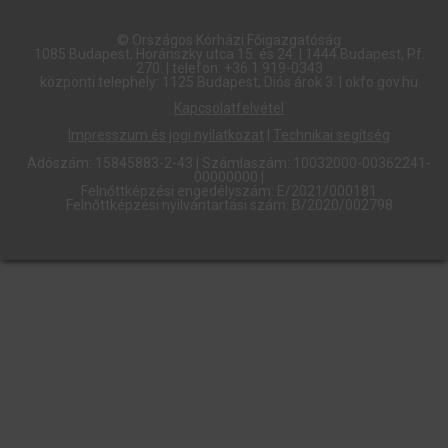
© Országos Kórházi Főigazgatóság​
1085 Budapest, Horánszky utca 15. és 24. | 1444 Budapest, Pf.
270. | telefon: +36 1 919-0343
központi telephely: 1125 Budapest, Diós árok 3. | okfo.gov.hu
Kapcsolatfelvétel
Impresszum és jogi nyilatkozat
|
Technikai segítség
Adószám: 15845883-2-43 | Számlaszám: 10032000-00362241-
00000000 |
Felnőttképzési engedélyszám: E/2021/000181
Felnőttképzési nyilvántartási szám: B/2020/002798