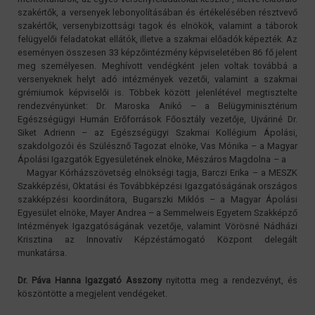
szakértők, a versenyek lebonyolításában és értékelésében résztvevő
szakértők, versenybizottsági tagok és elnökök, valamint a táborok
felügyelői feladatokat ellátók, illetve a szakmai előadók képezték. Az
eseményen összesen 33 képzőintézmény képviseletében 86 fő jelent
meg személyesen. Meghívott vendégként jelen voltak továbbá a
versenyeknek helyt adó intézmények vezetői, valamint a szakmai
grémiumok képviselői is. Többek között jelenlétével megtisztelte
rendezvényünket: Dr. Maroska Anikó – a Belügyminisztérium
Egészségügyi Humán Erőforrások Főosztály vezetője, Ujváriné Dr.
Siket Adrienn – az Egészségügyi Szakmai Kollégium Ápolási,
szakdolgozói és Szülésznő Tagozat elnöke, Vas Mónika – a Magyar
Ápolási Igazgatók Egyesületének elnöke, Mészáros Magdolna – a
Magyar Kórházszövetség elnökségi tagja, Barczi Erika – a MESZK
Szakképzési, Oktatási és Továbbképzési Igazgatóságának országos
szakképzési koordinátora, Bugarszki Miklós – a Magyar Ápolási
Egyesület elnöke, Mayer Andrea – a Semmelweis Egyetem Szakképző
Intézmények Igazgatóságának vezetője, valamint Vörösné Nádházi
Krisztina az Innovatív Képzéstámogató Központ delegált
munkatársa.
Dr. Páva Hanna Igazgató Asszony
nyitotta meg a rendezvényt, és
köszöntötte a megjelent vendégeket.