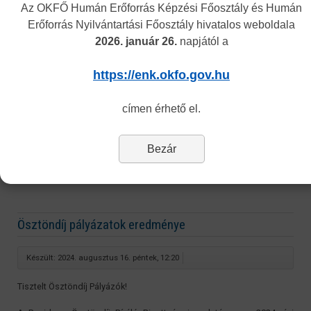
Az OKFŐ Humán Erőforrás Képzési Főosztály és Humán
Erőforrás Nyilvántartási Főosztály hivatalos weboldala
2026. január 26.
napjától a
https://enk.okfo.gov.hu
címen érhető el.
Bezár
Ösztöndíj pályázatok eredménye
Készült: 2024. augusztus 16. péntek, 12:20
Tisztelt Ösztöndíj Pályázók!