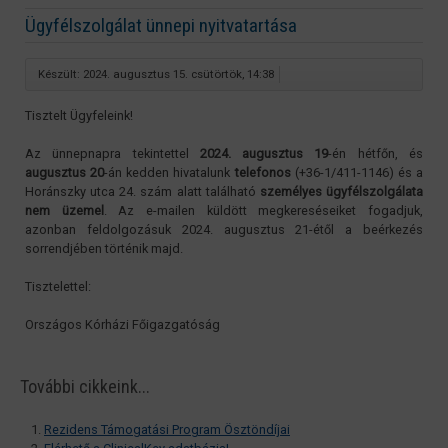
Ügyfélszolgálat ünnepi nyitvatartása
Készült: 2024. augusztus 15. csütörtök, 14:38
Tisztelt Ügyfeleink!
Az ünnepnapra tekintettel
2024. augusztus 19
-én hétfőn, és
augusztus 20
-án kedden hivatalunk
telefonos
(+36-1/411-1146) és a
Horánszky utca 24. szám alatt található
személyes ügyfélszolgálata
nem üzemel
. Az e-mailen küldött megkereséseiket fogadjuk,
azonban feldolgozásuk 2024. augusztus 21-étől a beérkezés
sorrendjében történik majd.
Tisztelettel:
Országos Kórházi Főigazgatóság
További cikkeink...
Rezidens Támogatási Program Ösztöndíjai