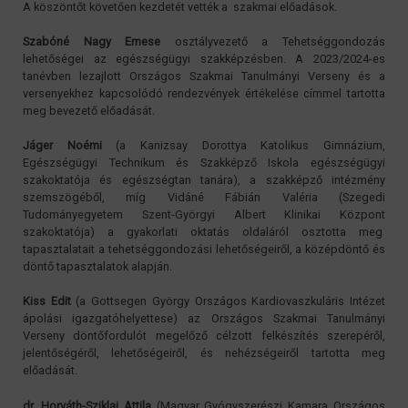
A köszöntőt követően kezdetét vették a szakmai előadások.
Szabóné Nagy Emese
osztályvezető a Tehetséggondozás
lehetőségei az egészségügyi szakképzésben. A 2023/2024-es
tanévben lezajlott Országos Szakmai Tanulmányi Verseny és a
versenyekhez kapcsolódó rendezvények értékelése címmel tartotta
meg bevezető előadását.
Jáger Noémi
(a Kanizsay Dorottya Katolikus Gimnázium,
Egészségügyi Technikum és Szakképző Iskola egészségügyi
szakoktatója és egészségtan tanára), a szakképző intézmény
szemszögéből, míg Vidáné Fábián Valéria (Szegedi
Tudományegyetem Szent-Györgyi Albert Klinikai Központ
szakoktatója) a gyakorlati oktatás oldaláról osztotta meg
tapasztalatait a tehetséggondozási lehetőségeiről, a középdöntő és
döntő tapasztalatok alapján.
Kiss Edit
(a Gottsegen György Országos Kardiovaszkuláris Intézet
ápolási igazgatóhelyettese) az Országos Szakmai Tanulmányi
Verseny döntőfordulót megelőző célzott felkészítés szerepéről,
jelentőségéről, lehetőségeiről, és nehézségeiről tartotta meg
előadását.
dr. Horváth-Sziklai Attila
(Magyar Gyógyszerészi Kamara Országos