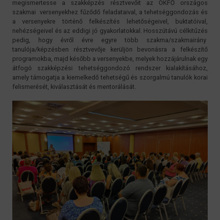
megismertesse a szakképzés résztvevőit az OKFŐ országos
szakmai versenyekhez fűződő feladataival, a tehetséggondozás és
a versenyekre történő felkészítés lehetőségeivel, buktatóival,
nehézségeivel és az eddigi jó gyakorlatokkal. Hosszútávú célkitűzés
pedig, hogy évről évre egyre több szakma/szakmairány
tanulója/képzésben résztvevője kerüljön bevonásra a felkészítő
programokba, majd később a versenyekbe, melyek hozzájárulnak egy
átfogó szakképzési tehetséggondozó rendszer kialakításához,
amely támogatja a kiemelkedő tehetségű és szorgalmú tanulók korai
felismerését, kiválasztását és mentorálását.