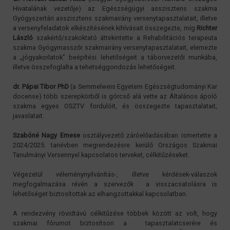
Hivatalának vezetője) az Egészségügyi asszisztens szakma
Gyógyszertári asszisztens szakmairány versenytapasztalatait, illetve
a versenyfeladatok elkészítésének kihívásait összegezte, míg
Richter
László
szakértő/szakoktató áttekintette a Rehabilitációs terapeuta
szakma Gyógymasszőr szakmairány versenytapasztalatait, elemezte
a „jógyakorlatok” beépítési lehetőségeit a táborvezetői munkába,
illetve összefoglalta a tehetséggondozás lehetőségeit.
dr. Pápai Tibor PhD
(a Semmelweis Egyetem Egészségtudományi Kar
docense) több szerepkörből is górcső alá vette az Általános ápoló
szakma egyes OSZTV fordulóit, és összegezte tapasztalatait,
javaslatait.
Szabóné Nagy Emese
osztályvezető záróelőadásában ismertette a
2024/2025. tanévben megrendezésre kerülő Országos Szakmai
Tanulmányi Versennyel kapcsolatos terveket, célkitűzéseket.
Végezetül véleménynyilvánítás-, illetve kérdések-válaszok
megfogalmazása révén a szervezők a visszacsatolásra is
lehetőséget biztosítottak az elhangzottakkal kapcsolatban.
A rendezvény rövidtávú célkitűzése többek között az volt, hogy
szakmai fórumot biztosítson a tapasztalatcserére és