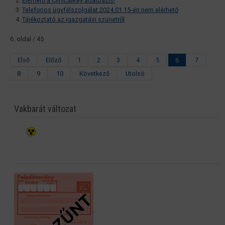
Elérhető a ClinicalKey adatbázis!
Telefonos ügyfélszolgálat 2024.01.15-én nem elérhető
Tájékoztató az igazgatási szünetről
6. oldal / 45
Első
Előző
1
2
3
4
5
6
7
8
9
10
Következő
Utolsó
Vakbarát változat