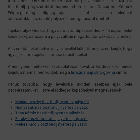
A Rezidens Ösztöndíj Bíráló Bizottság javaslatára – a 2024. évi
ösztöndíj pályázatokkal kapcsolatban – az Országos Kórházi
Főigazgatóság főigazgatója az alábbi linkeken elérhető
táblázatokban szereplő pályázók támogatásáról döntött.
Tájékoztatjuk Önöket, hogy az ösztöndíj-szerződések 45 napon belül
kerülnek kipostázásra a pályázatban megadott tartózkodási címekre.
A szerződéseket tértivevényes levéllel küldjük meg, ezért kérjük, hogy
figyeljék a postájukat, a postai értesítéseiket.
Amennyiben fentiekkel kapcsolatosan további kérdéseik lennének,
kérjük, azt e-mailben küldjék meg a
hrrezidens@okfo.gov.hu
címre.
Kérjük továbbá, hogy levelükbe minden esetben írják bele
pecsétszámukat, illetve elsődleges képzőhelyük megnevezését.
Markusovszky ösztöndíj nyertes pályázói
Hiányszakmás ösztöndíj nyertes pályázói
Than Károly ösztöndíj nyertes pályázói
Pataky László ösztöndíj nyertes pályázói
Méhes Károly ösztöndíj nyertes pályázói