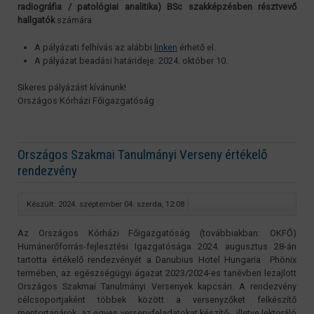
radiográfia / patológiai analitika) BSc szakképzésben résztvevő
hallgatók
számára
A pályázati felhívás az alábbi
linken
érhető el.
A pályázat beadási határideje: 2024. október 10.
Sikeres pályázást kívánunk!
Országos Kórházi Főigazgatóság
Országos Szakmai Tanulmányi Verseny értékelő
rendezvény
Készült: 2024. szeptember 04. szerda, 12:08
Az Országos Kórházi Főigazgatóság (továbbiakban: OKFŐ)
Humánerőforrás-fejlesztési Igazgatósága 2024. augusztus 28-án
tartotta értékelő rendezvényét a Danubius Hotel Hungaria Phönix
termében, az egészségügyi ágazat 2023/2024-es tanévben lezajlott
Országos Szakmai Tanulmányi Versenyek kapcsán. A rendezvény
célcsoportjaként többek között a versenyzőket felkészítő
mentortanárok, az egyes versenyfeladatokat készítő-, illetve lektoráló