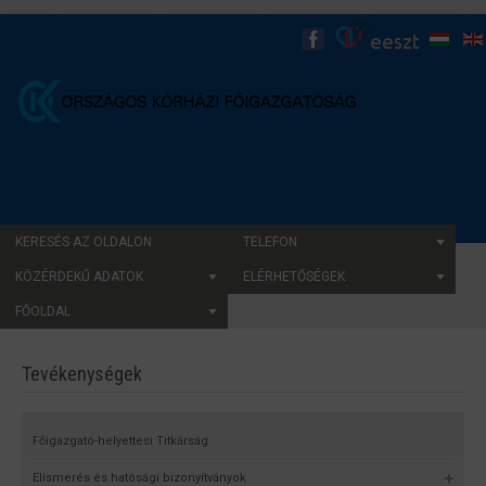
KERESÉS AZ OLDALON
TELEFON
KÖZÉRDEKŰ ADATOK
ELÉRHETŐSÉGEK
FŐOLDAL
Tevékenységek
Főigazgató-helyettesi Titkárság
Elismerés és hatósági bizonyítványok